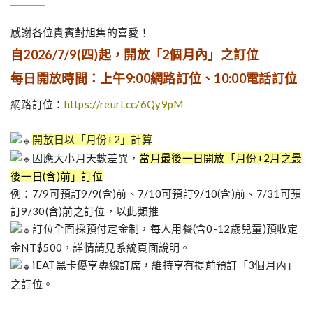
感謝各位貴賓對旭集的喜愛！
自2026/7/9(四)起，
開放「2個月內」之訂位
每日開放時間：
上午9:00網路訂位、10:00電話訂位
網路訂位：
https://reurl.cc/6Qy9pM
開放日以「月份+2」計算
因應大小月天數差異，
當月最後一日開放「月份+2月之最
後一日(含)前」訂位
例：7/9可預訂9/9(含)前、7/10可預訂9/10(含)前、7/31可預
訂9/30(含)前之訂位，以此類推
訂位全面採預付定金制，每人用餐(含0-12歲兒童)預收定
金NT$500，詳情請見系統頁面說明。
iEAT黑卡優享專線訂席，維持享有提前預訂「3個月內」
之訂位。