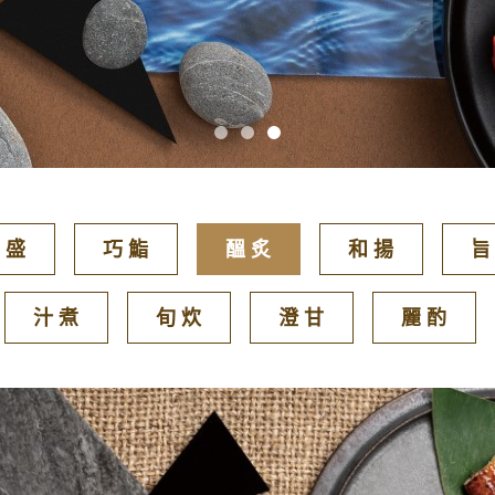
 盛
巧 鮨
醞 炙
和 揚
旨
汁 煮
旬 炊
澄 甘
麗 酌