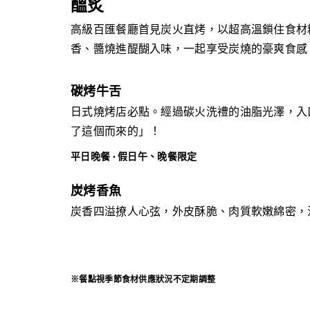
醞炙
高級百匯餐廳首見炭火直烤，以超高溫鎖住食材
香、醬燒進醍醐入味，一起享受炭燒的豪爽食感
碳烤牛舌
日式燒烤店必點。經過碳火洗禮的油脂光澤，入
了這個而來的」！
平日晚餐 · 假日午、晚餐限定
炭烤香魚
炭香四溢撩人心弦，外皮酥脆、肉質軟嫩綿密，
※餐點視季節食材供應狀況不定期調整