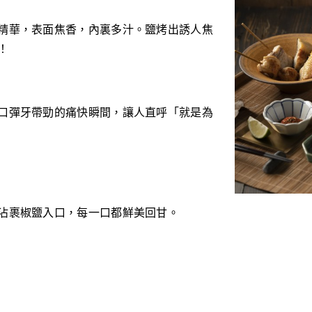
精華，表面焦香，內裏多汁。鹽烤出誘人焦
！
口彈牙帶勁的痛快瞬間，讓人直呼「就是為
沾裹椒鹽入口，每一口都鮮美回甘。