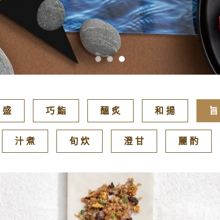
 盛
巧 鮨
醞 炙
和 揚
旨
汁 煮
旬 炊
澄 甘
麗 酌